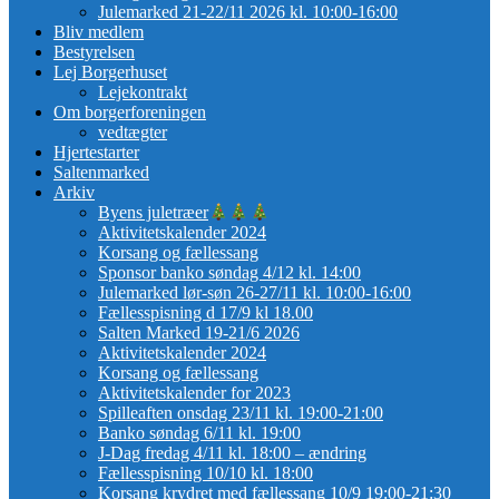
Julemarked 21-22/11 2026 kl. 10:00-16:00
Bliv medlem
Bestyrelsen
Lej Borgerhuset
Lejekontrakt
Om borgerforeningen
vedtægter
Hjertestarter
Saltenmarked
Arkiv
Byens juletræer
Aktivitetskalender 2024
Korsang og fællessang
Sponsor banko søndag 4/12 kl. 14:00
Julemarked lør-søn 26-27/11 kl. 10:00-16:00
Fællesspisning d 17/9 kl 18.00
Salten Marked 19-21/6 2026
Aktivitetskalender 2024
Korsang og fællessang
Aktivitetskalender for 2023
Spilleaften onsdag 23/11 kl. 19:00-21:00
Banko søndag 6/11 kl. 19:00
J-Dag fredag 4/11 kl. 18:00 – ændring
Fællesspisning 10/10 kl. 18:00
Korsang krydret med fællessang 10/9 19:00-21:30