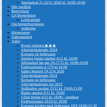
Julemarked 21-22/11 2026 kl. 10:00-16:00
Bliv medlem
Bestyrelsen
Lej Borgerhuset
Lejekontrakt
Om borgerforeningen
vedtægter
Hjertestarter
Saltenmarked
Arkiv
Byens juletræer🎄🎄🎄
Aktivitetskalender 2024
Korsang og fællessang
Sponsor banko søndag 4/12 kl. 14:00
Julemarked lør-søn 26-27/11 kl. 10:00-16:00
Fællesspisning d 17/9 kl 18.00
Salten Marked 19-21/6 2026
Aktivitetskalender 2024
Korsang og fællessang
Aktivitetskalender for 2023
Spilleaften onsdag 23/11 kl. 19:00-21:00
Banko søndag 6/11 kl. 19:00
J-Dag fredag 4/11 kl. 18:00 – ændring
Fællesspisning 10/10 kl. 18:00
Korsang krydret med fællessang 10/9 19:00-21:30